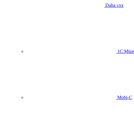
Daha çox
1C:Müəs
Mobi-C