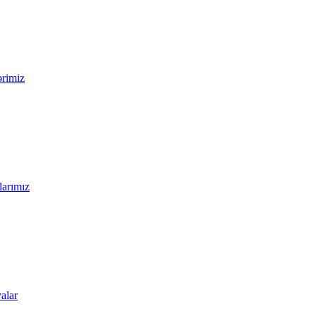
ərimiz
larımız
alar