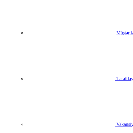
Müştəril
Tərəfdaş
Vakansiy