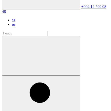
+994 12 599 08
48
az
ru