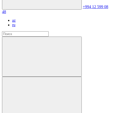
+994 12 599 08
48
az
ru