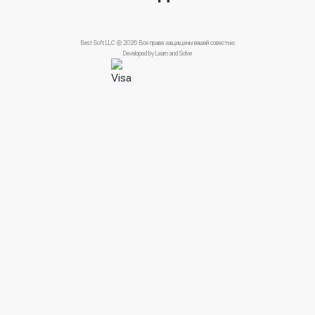
Best Soft LLC © 2026 Все права защищены вашей совестью
Developed by
Learn and Solve