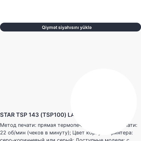
Qiymət siyahısını yüklə
STAR TSP 143 (TSP100) LAN (TSP143-LAN)
Метод печати: прямая термопечать; Скорость печати:
22 об/мин (чеков в минуту); Цвет корпуса принтера:
серо-коричневый или серый; Доступные модели: с