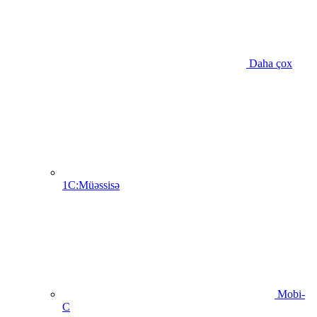
Daha çox
1C:Müəssisə
Mobi-
C