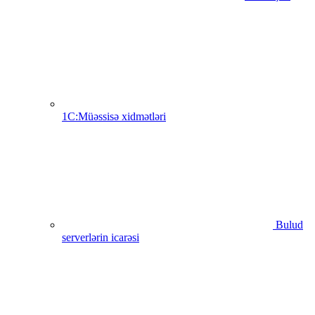
1C:Müəssisə xidmətləri
Bulud
serverlərin icarəsi