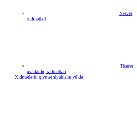
Server
xidmətləri
Ticarət
avadanlıq xidmətləri
Xidmətlərin qiymət siyahısını yüklə