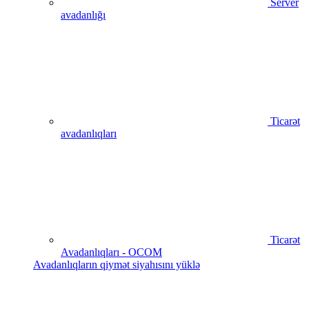
Server
avadanlığı
Ticarət
avadanlıqları
Ticarət
Avadanlıqları - OCOM
Avadanlıqların qiymət siyahısını yüklə