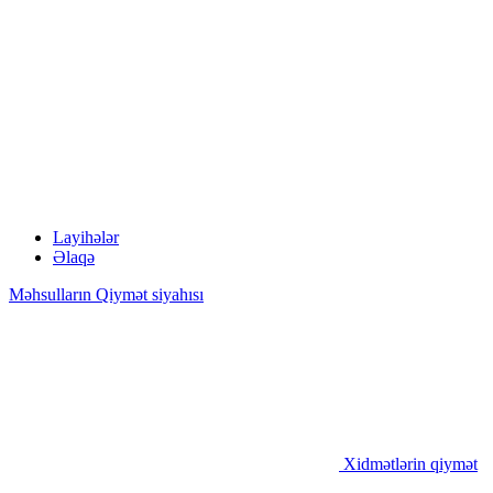
Layihələr
Əlaqə
Məhsulların Qiymət siyahısı
Xidmətlərin qiymət