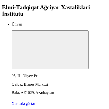
Elmi-Tədqiqat Ağciyər Xəstəlikləri
İnstitutu
Ünvan
95, H. Əliyev Pr.
Qafqaz Biznes Mərkəzi
Bakı, AZ1029, Azərbaycan
Xəritədə göstər