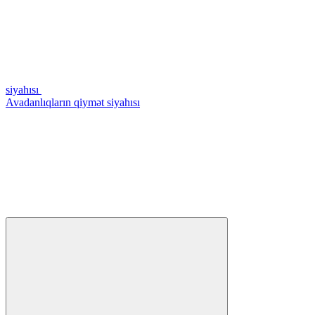
siyahısı
Avadanlıqların qiymət siyahısı