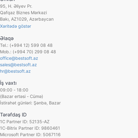
95, H. Əliyev Pr.
Qafqaz Biznes Mərkəzi
Bakı, AZ1029, Azərbaycan
Xəritədə göstər
Əlaqə
Tel.: (+994 12) 599 08 48
Mob.: (+994 70) 299 08 48
office@bestsoft.az
sales@bestsoft.az
hr@bestsoft.az
İş vaxtı
09:00 - 18:00
(Bazar ertəsi - Cümə)
İstirahət günləri: Şənbə, Bazar
Tərəfdaş ID
1C Partner ID: 52135-AZ
1C-Bitrix Partner ID: 9860461
Microsoft Partner ID: 5067116