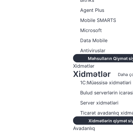
Bitriks
Agent Plus
Mobile SMARTS
Microsoft
Data Mobile
Antiviruslar
Məhsulların Qiymət si
Xidmətlər
Xidmətlər
Daha ç
1C:Müəssisə xidmətləri
Bulud serverlərin icarəs
Server xidmətləri
Ticarət avadanlıq xidmə
Xidmətlərin qiymət si
Avadanlıq