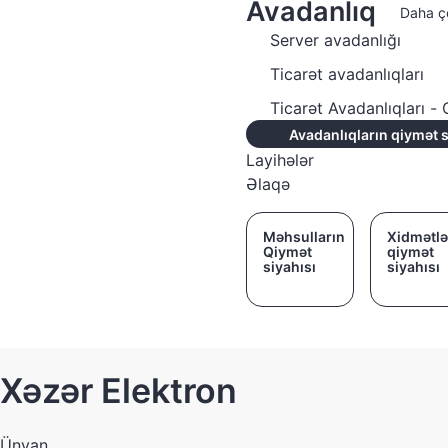
Avadanlıq
Daha ç
Server avadanlığı
Ticarət avadanlıqları
Ticarət Avadanlıqları 
Avadanlıqların qiymət s
Layihələr
Əlaqə
Məhsulların
Xidmətlə
Qiymət
qiymət
siyahısı
siyahısı
Xəzər Elektron
Ünvan