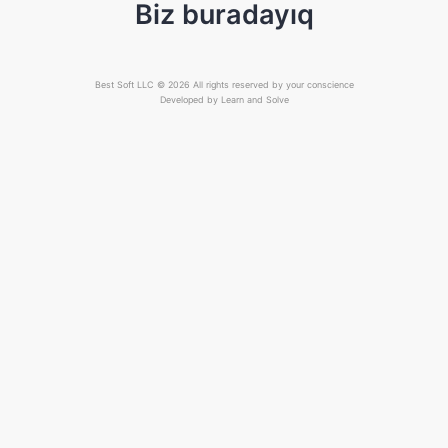
Biz buradayıq
Best Soft LLC © 2026 All rights reserved by your conscience
Developed by
Learn and Solve