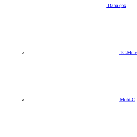
Daha çox
1C:Müəs
Mobi-C