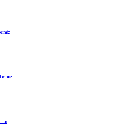
ərimiz
larımız
alar