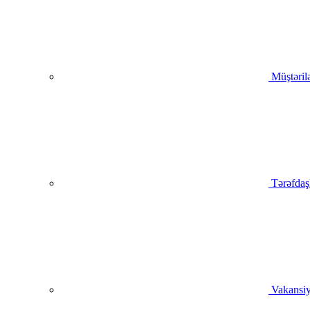
Müştəril
Tərəfdaş
Vakansiy