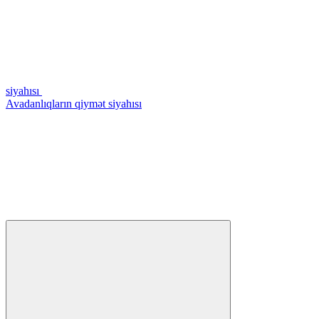
siyahısı
Avadanlıqların qiymət siyahısı