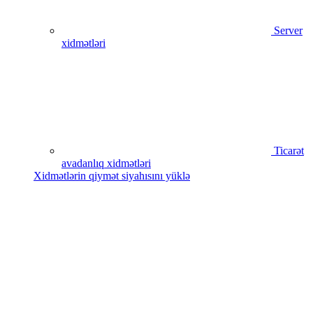
Server
xidmətləri
Ticarət
avadanlıq xidmətləri
Xidmətlərin qiymət siyahısını yüklə