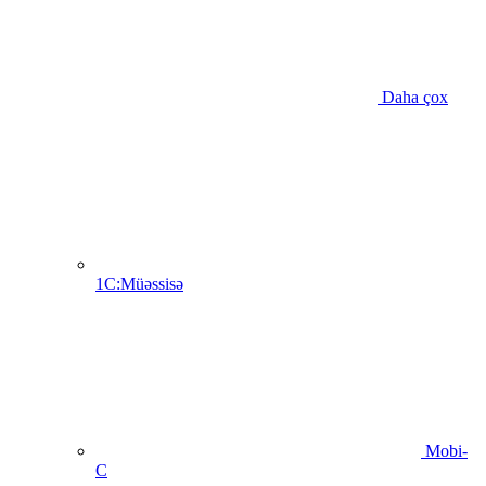
Daha çox
1C:Müəssisə
Mobi-
C