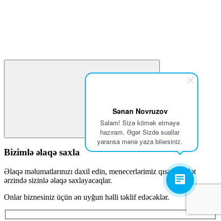
Sənan Novruzov
Salam! Sizə kömək etməyə
hazıram. Əgər Sizdə suallar
yaransa mənə yaza bilərsiniz.
Bizimlə əlaqə saxla
Əlaqə məlumatlarınızı daxil edin, menecerlərimiz qısa müddət
ərzində sizinlə əlaqə saxlayacaqlar.
Onlar biznesiniz üçün ən uyğun həlli təklif edəcəklər.