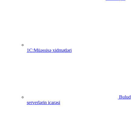
1C:Müəssisə xidmətləri
Bulud
serverlərin icarəsi