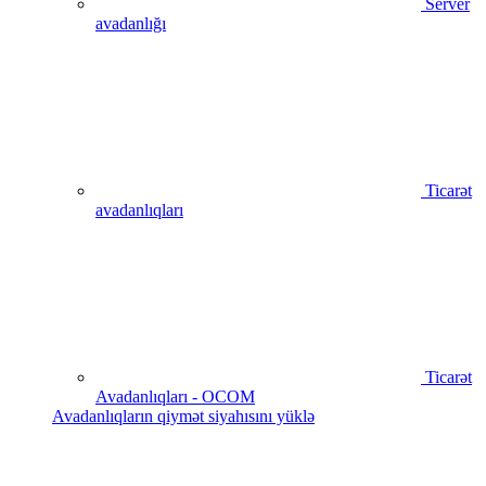
Server
avadanlığı
Ticarət
avadanlıqları
Ticarət
Avadanlıqları - OCOM
Avadanlıqların qiymət siyahısını yüklə