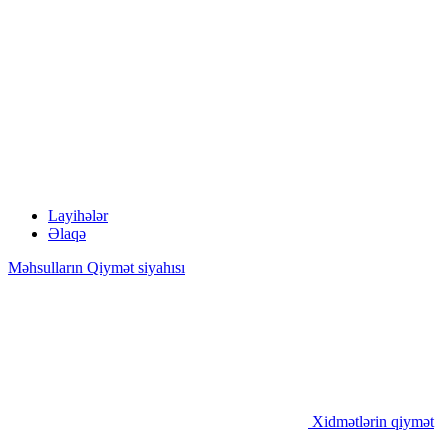
Layihələr
Əlaqə
Məhsulların Qiymət siyahısı
Xidmətlərin qiymət