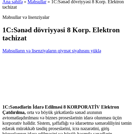
Ana səhifə
»
Məhsullar
»
1С:Sənəd dövriyyəsi 8 Korp. Elektron
təchizat
Məhsullar və lisenziyalar
1С:Sənəd dövriyyəsi 8 Korp. Elektron
təchizat
Məhsulların və lisenziyaların qiymət siyahısını yüklə
1C:Sənədlərin İdarə Edilməsi 8 KORPORATİV Elektron
Çatdırılma,
orta və böyük şirkətlərdə sənəd axınının
avtomatlaşdırılması və biznes proseslərinin idarə olunması üçün
korporativ həlldir. Sistem, şəffaflığı və idarəetmə səmərəliliyini təmin
edərək mürəkkəb təsdiq proseslərini, icra nəzarətini, giriş
hüquqlarının idarə edilməsini və böyük həcmdə sənədlərin