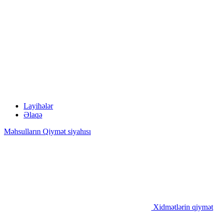
Layihələr
Əlaqə
Məhsulların Qiymət siyahısı
Xidmətlərin qiymət