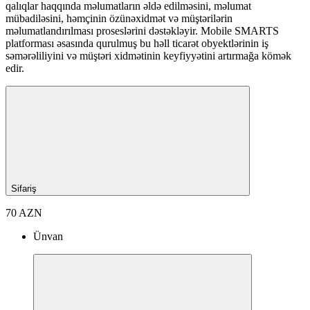
qalıqlar haqqında məlumatların əldə edilməsini, məlumat
mübadiləsini, həmçinin özünəxidmət və müştərilərin
məlumatlandırılması proseslərini dəstəkləyir. Mobile SMARTS
platforması əsasında qurulmuş bu həll ticarət obyektlərinin iş
səmərəliliyini və müştəri xidmətinin keyfiyyətini artırmağa kömək
edir.
Sifariş
70 AZN
Ünvan