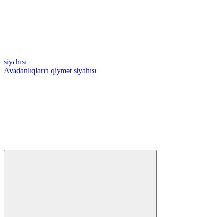
siyahısı
Avadanlıqların qiymət siyahısı