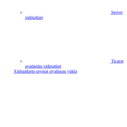
Server
xidmətləri
Ticarət
avadanlıq xidmətləri
Xidmətlərin qiymət siyahısını yüklə