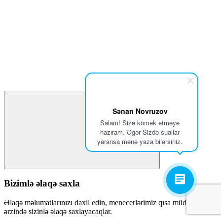
Sənan Novruzov
Salam! Sizə kömək etməyə
hazıram. Əgər Sizdə suallar
yaransa mənə yaza bilərsiniz.
Bizimlə əlaqə saxla
Əlaqə məlumatlarınızı daxil edin, menecerlərimiz qısa müddət
ərzində sizinlə əlaqə saxlayacaqlar.