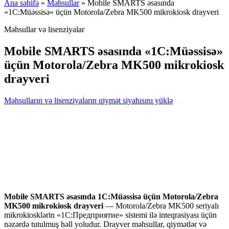
Ana səhifə
»
Məhsullar
»
Mobile SMARTS əsasında
«1C:Müəssisə» üçün Motorola/Zebra MK500 mikrokiosk drayveri
Məhsullar və lisenziyalar
Mobile SMARTS əsasında «1C:Müəssisə»
üçün Motorola/Zebra MK500 mikrokiosk
drayveri
Məhsulların və lisenziyaların qiymət siyahısını yüklə
Mobile SMARTS əsasında 1C:Müəssisə
üçün Motorola/Zebra
MK500 mikrokiosk drayveri
— Motorola/Zebra MK500 seriyalı
mikrokiosklərin «1C:Предприятие» sistemi ilə inteqrasiyası üçün
nəzərdə tutulmuş həll yoludur. Drayver məhsullar, qiymətlər və