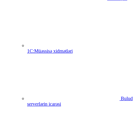
1C:Müəssisə xidmətləri
Bulud
serverlərin icarəsi