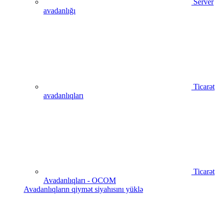
Server
avadanlığı
Ticarət
avadanlıqları
Ticarət
Avadanlıqları - OCOM
Avadanlıqların qiymət siyahısını yüklə