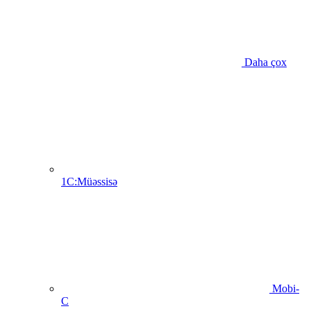
Daha çox
1C:Müəssisə
Mobi-
C