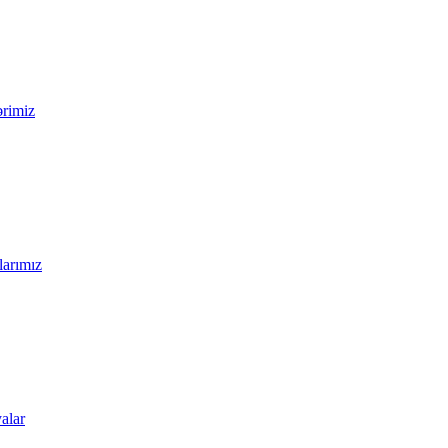
ərimiz
larımız
alar