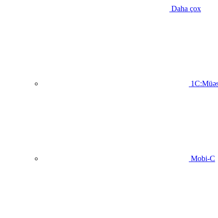
Daha çox
1C:Müəs
Mobi-C