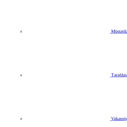
Müştəril
Tərəfdaş
Vakansiy