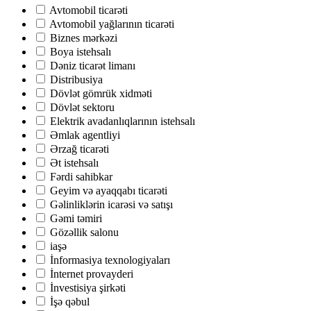
Avtomobil ticarəti
Avtomobil yağlarının ticarəti
Biznes mərkəzi
Boya istehsalı
Dəniz ticarət limanı
Distribusiya
Dövlət gömrük xidməti
Dövlət sektoru
Elektrik avadanlıqlarının istehsalı
Əmlak agentliyi
Ərzağ ticarəti
Ət istehsalı
Fərdi sahibkar
Geyim və ayaqqabı ticarəti
Gəlinliklərin icarəsi və satışı
Gəmi təmiri
Gözəllik salonu
iaşə
İnformasiya texnologiyaları
İnternet provayderi
İnvestisiya şirkəti
İşə qəbul