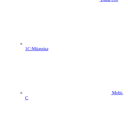
1C:Müəssisə
Mobi-
C