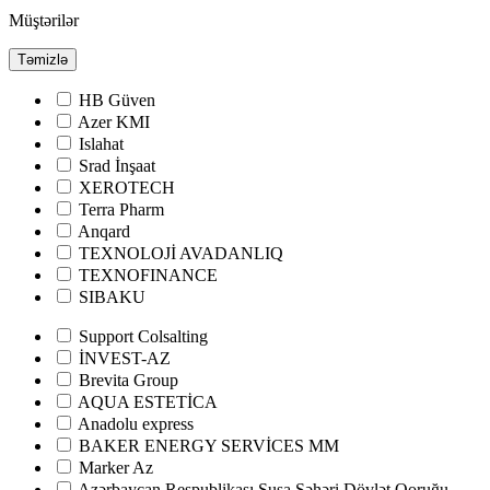
Müştərilər
Təmizlə
HB Güven
Azer KMI
Islahat
Srad İnşaat
XEROTECH
Terra Pharm
Anqard
TEXNOLOJİ AVADANLIQ
TEXNOFINANCE
SIBAKU
Support Colsalting
İNVEST-AZ
Brevita Group
AQUA ESTETİCA
Anadolu express
BAKER ENERGY SERVİCES MM
Marker Az
Azərbaycan Respublikası Şuşa Şəhəri Dövlət Qoruğu