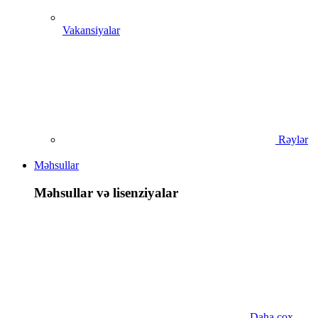
Vakansiyalar
Rəylər
Məhsullar
Məhsullar və lisenziyalar
Daha çox