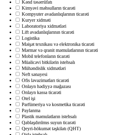
Kənd təsərrüfatı
Kimyəvi məhsulların ticarəti
Kompyuter avadanlıqlarının ticarəti
Kuryer xidməti
Laboratoriya xidmətləri
Lift avadanlıqlarının ticarəti
Logistika
Məişət texnikası və elektronika ticarəti
Mərmər və qranit məmulatlarının ticarəti
Mobil telefonların ticarəti
Müalicəvi bitkilərin istehsalı
Mühəndislik xidmətləri
Neft sənayesi
Ofis ləvazimatları ticarəti
Onlayn hədiyyə mağazası
Onlayn kassa ticarəti
Otel işi
Parfümeriya və kosmetika ticarəti
Paylanma
Plastik məmulatların istehsalı
Qablaşdırılmıs suyun ticarəti
Qeyri-hökumət təşkilatı (QHT)
Qida istehsalı