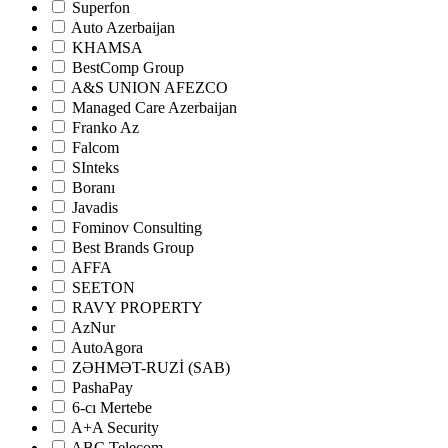
Superfon
Auto Azerbaijan
KHAMSA
BestComp Group
A&S UNION AFEZCO
Managed Care Azerbaijan
Franko Az
Falcom
SInteks
Boranı
Javadis
Fominov Consulting
Best Brands Group
AFFA
SEETON
RAVY PROPERTY
AzNur
AutoAgora
ZƏHMƏT-RUZİ (SAB)
PashaPay
6-cı Mertebe
A+A Security
ABC Telecom