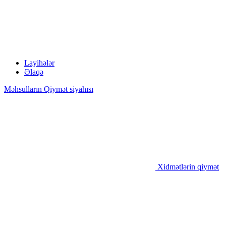
Layihələr
Əlaqə
Məhsulların Qiymət siyahısı
Xidmətlərin qiymət