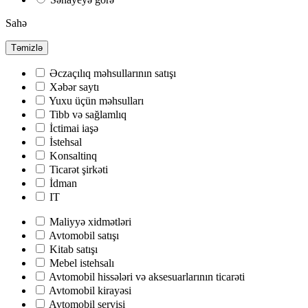
Sahə
Təmizlə
Əczaçılıq məhsullarının satışı
Хəbər saytı
Yuxu üçün məhsulları
Tibb və sağlamlıq
İctimai iaşə
İstehsal
Konsaltinq
Ticarət şirkəti
İdman
IT
Maliyyə xidmətləri
Avtomobil satışı
Kitab satışı
Mebel istehsalı
Avtomobil hissələri və aksesuarlarının ticarəti
Avtomobil kirayəsi
Avtomobil servisi