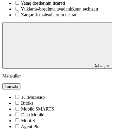
Yataq dəstlərinin ticarəti
Yükləmə-boşaltma avadanlığının təchizatı
Zərgərlik məhsullarının ticarəti
Daha çox
Məhsullar
Təmizlə
1C:Müəssisə
Bitriks
Mobile SMARTS
Data Mobile
Mobi-S
Agent Plus