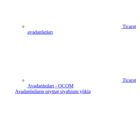
Ticarət
avadanlıqları
Ticarət
Avadanlıqları - OCOM
Avadanlıqların qiymət siyahısını yüklə