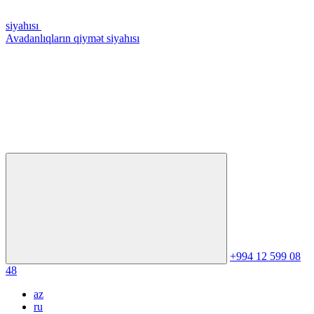
siyahısı
Avadanlıqların qiymət siyahısı
+994 12 599 08
48
az
ru