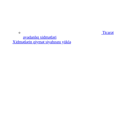
Ticarət
avadanlıq xidmətləri
Xidmətlərin qiymət siyahısını yüklə