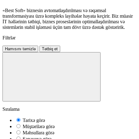
«Best Soft» biznesin avtomatlaşdırılması və rəqəmsal
transformasiyası üzrə kompleks layihələr həyata keçirir. Biz müasir
İT həllərinin tətbiqi, biznes proseslərinin optimallaşdırılması və
sistemlərin stabil işləməsi üçün tam dövr üzrə dəstək göstəririk.
Filtrlər
Hamısını təmizlə
Tətbiq et
Sıralama
Tarixə görə
Müştərilərə görə
Məhsullara görə
Sənayeyə görə