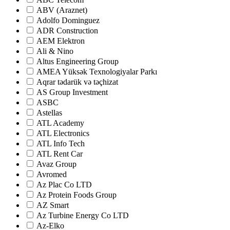
ABV (Araznet)
Adolfo Dominguez
ADR Construction
AEM Elektron
Ali & Nino
Altus Engineering Group
AMEA Yüksək Texnologiyalar Parkı
Aqrar tədarük və təçhizat
AS Group Investment
ASBC
Astellas
ATL Academy
ATL Electronics
ATL Info Tech
ATL Rent Car
Avaz Group
Avromed
Az Plac Co LTD
Az Protein Foods Group
AZ Smart
Az Turbine Energy Co LTD
Az-Elko