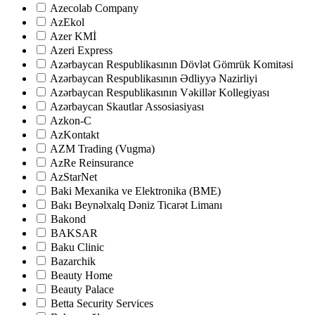
Azecolab Company
AzEkol
Azer KMİ
Azeri Express
Azərbaycan Respublikasının Dövlət Gömrük Komitəsi
Azərbaycan Respublikasının Ədliyyə Nazirliyi
Azərbaycan Respublikasının Vəkillər Kollegiyası
Azərbaycan Skautlar Assosiasiyası
Azkon-C
AzKontakt
AZM Trading (Vugma)
AzRe Reinsurance
AzStarNet
Baki Mexanika ve Elektronika (BME)
Bakı Beynəlxalq Dəniz Ticarət Limanı
Bakond
BAKSAR
Baku Clinic
Bazarchik
Beauty Home
Beauty Palace
Betta Security Services