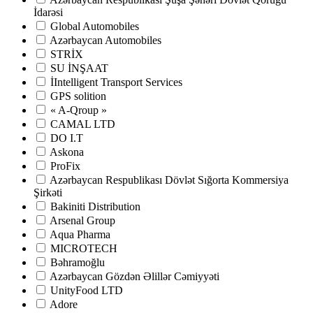
İdarəsi
Global Automobiles
Azərbaycan Automobiles
STRİX
SU İNŞAAT
İIntelligent Transport Services
GPS solition
« A-Qroup »
CAMAL LTD
DO I.T
Askona
ProFix
Azərbaycan Respublikası Dövlət Sığorta Kommersiya
Şirkəti
Bakiniti Distribution
Arsenal Group
Aqua Pharma
MICROTECH
Bəhramoğlu
Azərbaycan Gözdən Əlillər Cəmiyyəti
UnityFood LTD
Adore