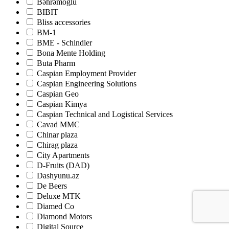
Bəhrəmoğlu
BIBIT
Bliss accessories
BM-1
BME - Schindler
Bona Mente Holding
Buta Pharm
Caspian Employment Provider
Caspian Engineering Solutions
Caspian Geo
Caspian Kimya
Caspian Technical and Logistical Services
Cavad MMC
Chinar plaza
Chirag plaza
City Apartments
D-Fruits (DAD)
Dashyunu.az
De Beers
Deluxe MTK
Diamed Co
Diamond Motors
Digital Source