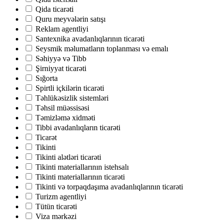
Qida ticarəti
Quru meyvələrin satışı
Reklam agentliyi
Santexnika avadanlıqlarının ticarəti
Seysmik məlumatların toplanması və emalı
Səhiyyə və Tibb
Şirniyyat ticarəti
Sığorta
Spirtli içkilərin ticarəti
Təhlükəsizlik sistemləri
Təhsil müəssisəsi
Təmizləmə xidməti
Tibbi avadanlıqların ticarəti
Ticarət
Tikinti
Tikinti alətləri ticarəti
Tikinti materiallarının istehsalı
Tikinti materiallarının ticarəti
Tikinti və torpaqdaşıma avadanlıqlarının ticarəti
Turizm agentliyi
Tütün ticarəti
Viza mərkəzi