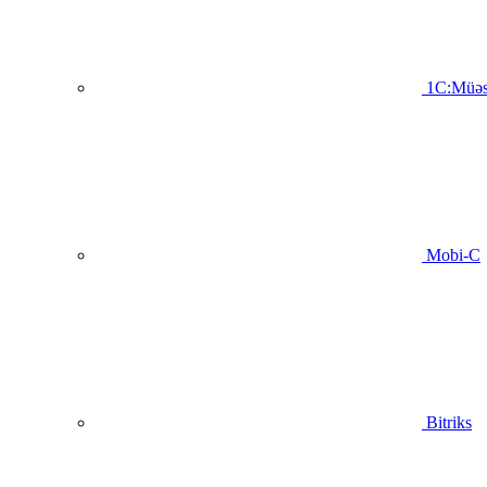
1C:Müəs
Mobi-C
Bitriks