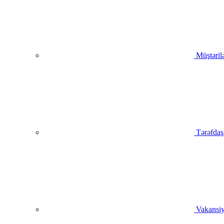
Müştəril
Tərəfdaş
Vakansiy