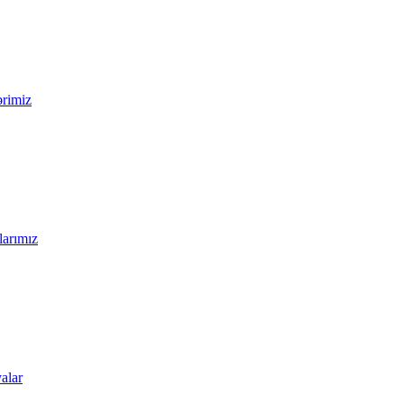
ərimiz
larımız
alar