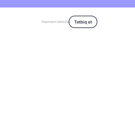
Tətbiq et
Hamısını təmizlə