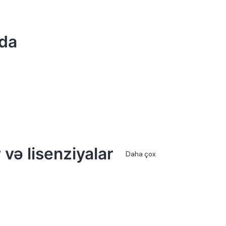
da
 və lisenziyalar
Daha çox