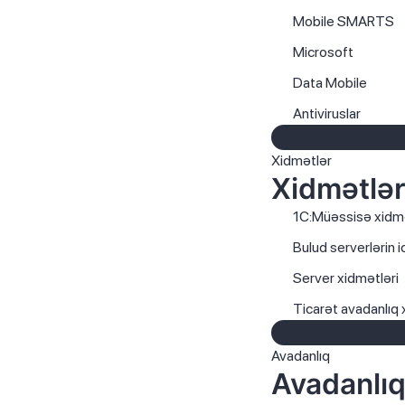
Mobile SMARTS
Microsoft
Data Mobile
Antiviruslar
Xidmətlər
Xidmətlə
1C:Müəssisə xidmə
Bulud serverlərin i
Server xidmətləri
Ticarət avadanlıq 
Avadanlıq
Avadanlı