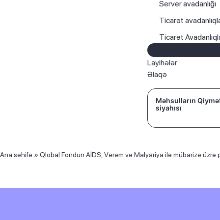
Server avadanlığı
Ticarət avadanlıqla
Ticarət Avadanlıq
Layihələr
Əlaqə
Məhsulların Qiymə
siyahısı
Ana səhifə
»
Qlobal Fondun AİDS, Vərəm və Malyariya ilə mübarizə üzrə