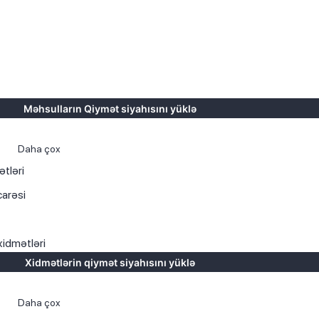
Məhsulların Qiymət siyahısını yüklə
r
Daha çox
tləri
carəsi
xidmətləri
Xidmətlərin qiymət siyahısını yüklə
q
Daha çox