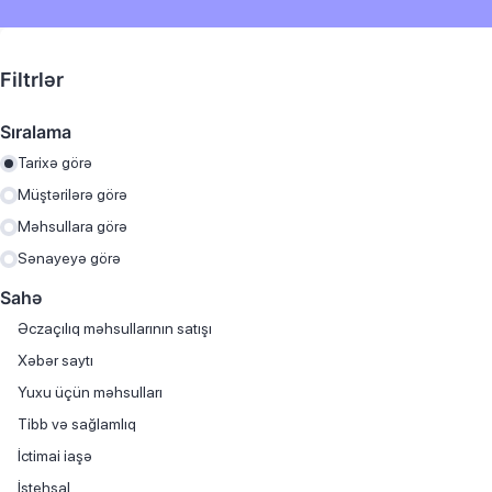
Filtrlər
Sıralama
Tarixə görə
Müştərilərə görə
Məhsullara görə
Sənayeyə görə
Sahə
Əczaçılıq məhsullarının satışı
Хəbər saytı
Yuxu üçün məhsulları
Tibb və sağlamlıq
İctimai iaşə
İstehsal