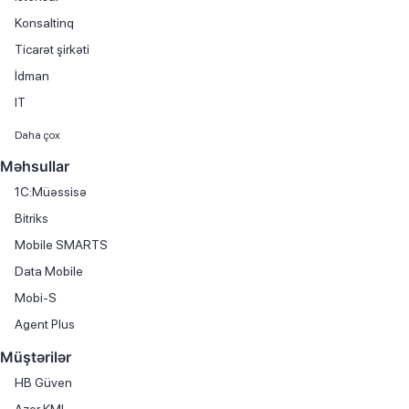
Konsaltinq
Ticarət şirkəti
İdman
IT
Maliyyə xidmətləri
Daha çox
Avtomobil satışı
Məhsullar
Kitab satışı
1C:Müəssisə
Mebel istehsalı
Bitriks
Avtomobil hissələri və aksesuarlarının ticarəti
Mobile SMARTS
Avtomobil kirayəsi
Data Mobile
Avtomobil servisi
Mobi-S
Avtomobil ticarəti
Agent Plus
Avtomobil yağlarının ticarəti
Müştərilər
Biznes mərkəzi
HB Güven
Boya istehsalı