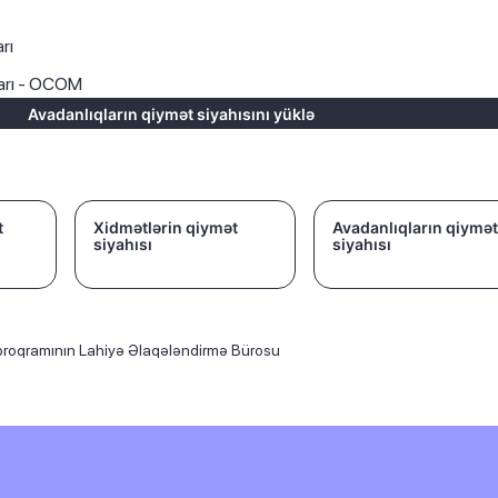
rı
ları - OCOM
Avadanlıqların qiymət siyahısını yüklə
t
Xidmətlərin qiymət
Avadanlıqların qiymət
siyahısı
siyahısı
 proqramının Lahiyə Əlaqələndirmə Bürosu