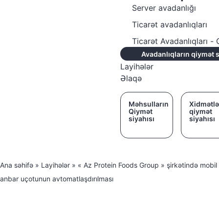
Server avadanlığı
Ticarət avadanlıqları
Ticarət Avadanlıqları 
Avadanlıqların qiymət s
Layihələr
Əlaqə
Məhsulların
Xidmətlə
Qiymət
qiymət
siyahısı
siyahısı
Ana səhifə
»
Layihələr
»
« Az Protein Foods Group » şirkətində mobil
anbar uçotunun avtomatlaşdırılması