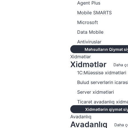
Agent Plus
Mobile SMARTS
Microsoft
Data Mobile
Antiviruslar
Məhsulların Qiymət si
Xidmətlər
Xidmətlər
Daha ç
1C:Müəssisə xidmətləri
Bulud serverlərin icarəs
Server xidmətləri
Ticarət avadanlıq xidmə
Xidmətlərin qiymət si
Avadanlıq
Avadanlıq
Daha ç