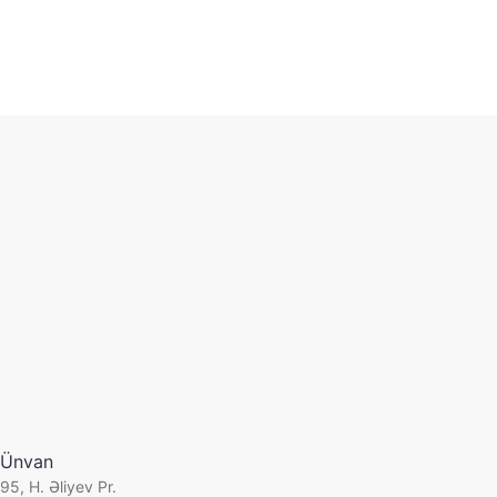
Layihə spesifikasiyası
Müştəri:
«Az Protein Foods Group»
Tətbiq olunmuş həll:
"Mobile SMARTS" əsasında
"1C:Müəssisə" üçün əl terminalının Wi-Fi PROF drayveri
Versiya:
3.0.0.121
Sahə:
Ət istehsalı
Ünvan
Tətbiq olunma tarixi:
Noyabr 2017
95, H. Əliyev Pr.