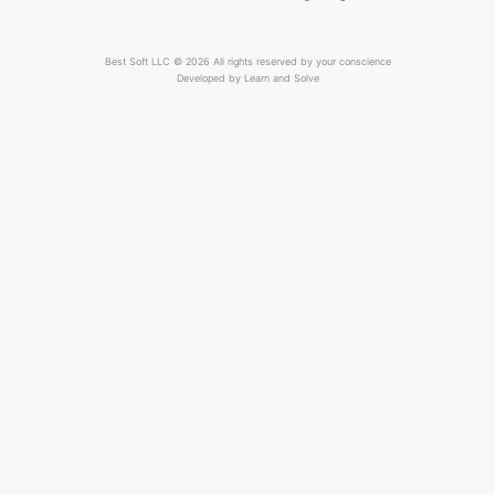
Best Soft LLC © 2026 All rights reserved by your conscience
Developed by
Learn and Solve