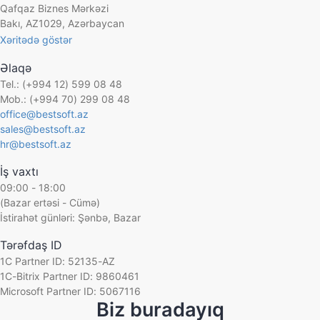
Layihə rəhbəri:
Mikayılov Məhərrəm
Qafqaz Biznes Mərkəzi
Bakı, AZ1029, Azərbaycan
Xəritədə göstər
Əlaqə
Tel.: (+994 12) 599 08 48
Mob.: (+994 70) 299 08 48
office@bestsoft.az
sales@bestsoft.az
hr@bestsoft.az
İş vaxtı
09:00 - 18:00
(Bazar ertəsi - Cümə)
İstirahət günləri: Şənbə, Bazar
Tərəfdaş ID
1C Partner ID: 52135-AZ
1C-Bitrix Partner ID: 9860461
Microsoft Partner ID: 5067116
Biz buradayıq