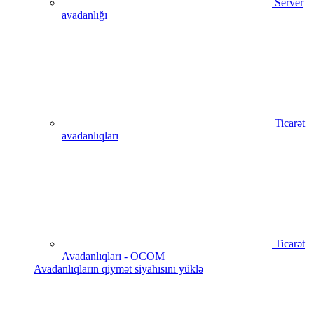
Server
avadanlığı
Ticarət
avadanlıqları
Ticarət
Avadanlıqları - OCOM
Avadanlıqların qiymət siyahısını yüklə