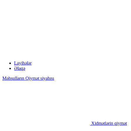
Layihələr
Əlaqə
Məhsulların Qiymət siyahısı
Xidmətlərin qiymət