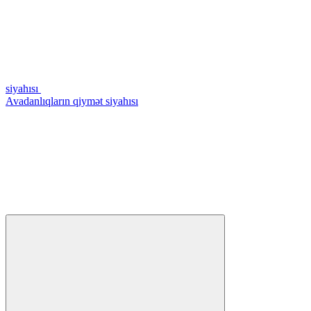
siyahısı
Avadanlıqların qiymət siyahısı