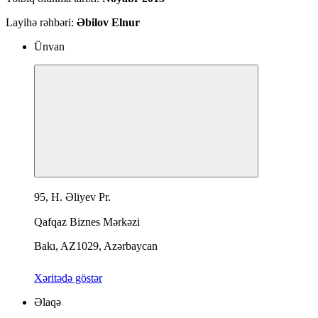
Layihə rəhbəri:
Əbilov Elnur
Ünvan
95, H. Əliyev Pr.
Qafqaz Biznes Mərkəzi
Bakı, AZ1029, Azərbaycan
Xəritədə göstər
Əlaqə