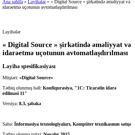
Ana səhifə
»
Layihələr
»
« Digital Source » şirkətində əməliyyat və
idarəetmə uçotunun avtomatlaşdırılması
Layihələr
« Digital Source » şirkətində əməliyyat və
idarəetmə uçotunun avtomatlaşdırılması
Layihə spesifikasiyası
Müştəri:
«Digital Source»
Tətbiq olunmuş həll:
Konfiqurasiya, "1C: Ticarətin idarə
edilməsi 11"
Versiya:
8.3, şəbəkə
Sahə:
İnformasiya texnologiyaları, Kompüter texnikasının satışı
Tətbiq olunma tarixi:
Noyabr 2015