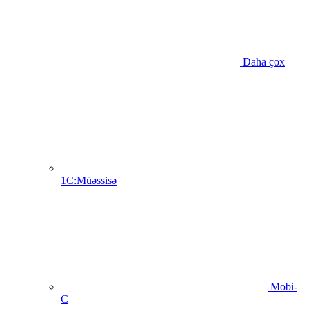
Daha çox
1C:Müəssisə
Mobi-
C