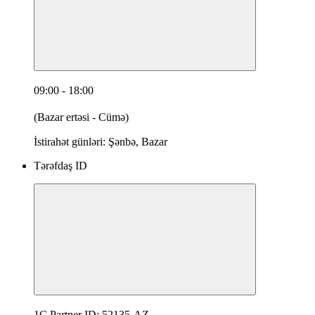
09:00 - 18:00
(Bazar ertəsi - Cümə)
İstirahət günləri: Şənbə, Bazar
Tərəfdaş ID
1C Partner ID: 52135-AZ