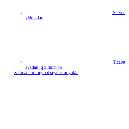
Server
xidmətləri
Ticarət
avadanlıq xidmətləri
Xidmətlərin qiymət siyahısını yüklə