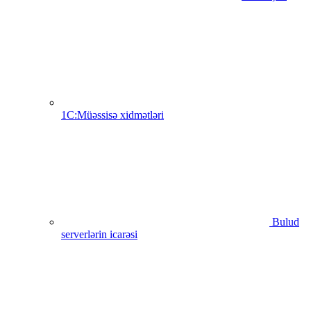
1C:Müəssisə xidmətləri
Bulud
serverlərin icarəsi