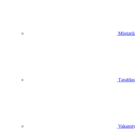
Müştəril
Tərəfdaş
Vakansiy