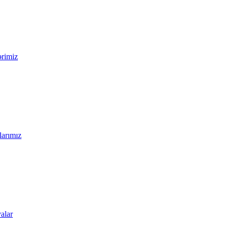
ərimiz
larımız
alar