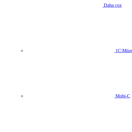
Daha çox
1C:Müəs
Mobi-C