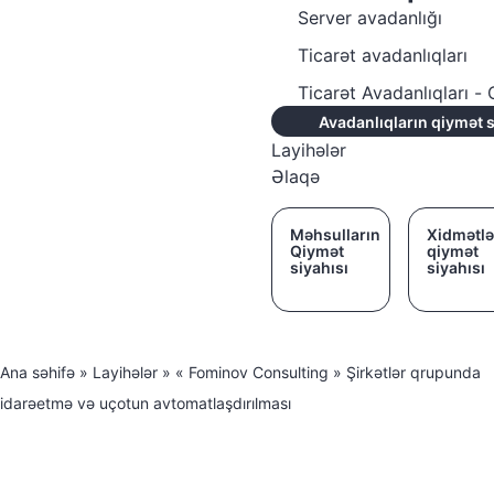
Server avadanlığı
Ticarət avadanlıqları
Ticarət Avadanlıqları 
Avadanlıqların qiymət s
Layihələr
Əlaqə
Məhsulların
Xidmətlə
Qiymət
qiymət
siyahısı
siyahısı
Ana səhifə
»
Layihələr
»
« Fominov Consulting » Şirkətlər qrupunda
idarəetmə və uçotun avtomatlaşdırılması