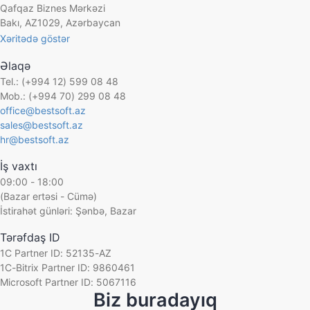
Layihə rəhbəri:
Osmanov Rəşid
Qafqaz Biznes Mərkəzi
Bakı, AZ1029, Azərbaycan
Xəritədə göstər
Əlaqə
Tel.: (+994 12) 599 08 48
Mob.: (+994 70) 299 08 48
office@bestsoft.az
sales@bestsoft.az
hr@bestsoft.az
İş vaxtı
09:00 - 18:00
(Bazar ertəsi - Cümə)
İstirahət günləri: Şənbə, Bazar
Tərəfdaş ID
1C Partner ID: 52135-AZ
1C-Bitrix Partner ID: 9860461
Microsoft Partner ID: 5067116
Biz buradayıq