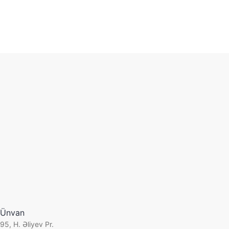
Спецификация проекта
Müştəri:
« Fominov Consulting »
Tətbiq olunmuş həll:
1C: Azərbaycan üçün İnteqrasiya
edilmiş Avtomatlaşdırma
Versiya:
8.3, şəbəkə
Sahə:
Konsaltinq
Ünvan
Tətbiq olunma tarixi:
Avqust 2023
95, H. Əliyev Pr.