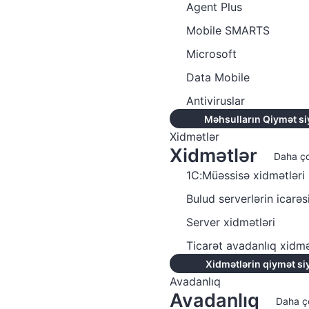
Agent Plus
Mobile SMARTS
Microsoft
Data Mobile
Antiviruslar
Məhsulların Qiymət si
Xidmətlər
Xidmətlər
Daha ç
1C:Müəssisə xidmətləri
Bulud serverlərin icarəs
Server xidmətləri
Ticarət avadanlıq xidmə
Xidmətlərin qiymət si
Avadanlıq
Avadanlıq
Daha ç