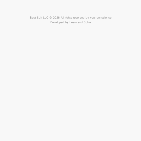
Best Soft LLC © 2026 All rights reserved by your conscience
Developed by
Learn and Solve