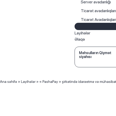
Server avadanlığı
Ticarət avadanlıqlar
Ticarət Avadanlıqla
Layihələr
Əlaqə
Məhsulların Qiymət
siyahısı
Ana səhifə
»
Layihələr
»
« PashaPay » şirkətində idarəetmə və mühasibat