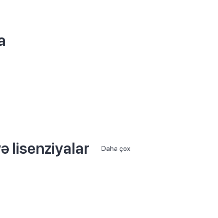
a
ə lisenziyalar
Daha çox