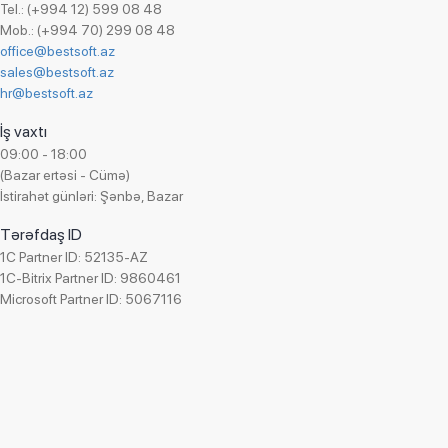
Tel.: (+994 12) 599 08 48
Mob.: (+994 70) 299 08 48
office@bestsoft.az
sales@bestsoft.az
hr@bestsoft.az
İş vaxtı
09:00 - 18:00
(Bazar ertəsi - Cümə)
İstirahət günləri: Şənbə, Bazar
Tərəfdaş ID
1C Partner ID: 52135-AZ
1C-Bitrix Partner ID: 9860461
Microsoft Partner ID: 5067116