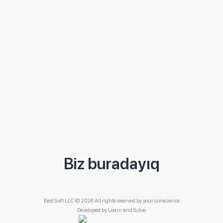
Biz buradayıq
Best Soft LLC © 2026 All rights reserved by your conscience
Developed by
Learn and Solve