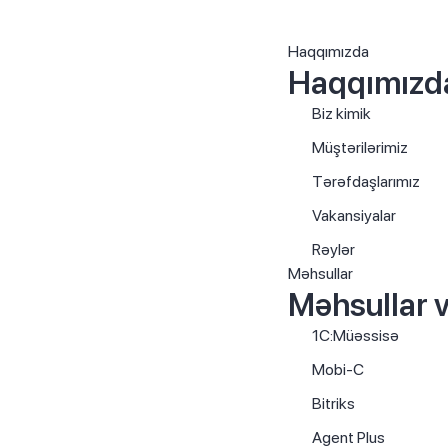
Haqqımızda
Haqqımızd
Biz kimik
Müştərilərimiz
Tərəfdaşlarımız
Vakansiyalar
Rəylər
Məhsullar
Məhsullar v
1C:Müəssisə
Mobi-C
Bitriks
Agent Plus