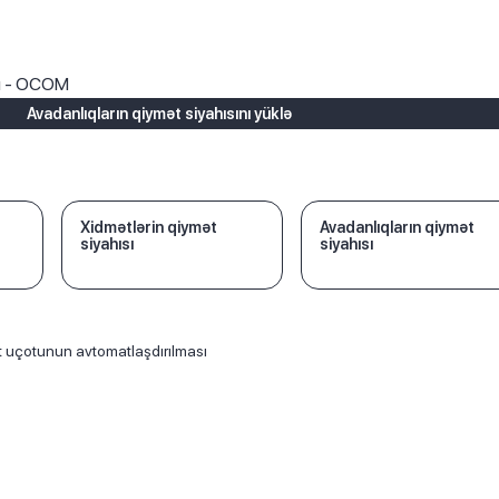
ı
rı - OCOM
Avadanlıqların qiymət siyahısını yüklə
Xidmətlərin qiymət
Avadanlıqların qiymət
siyahısı
siyahısı
 uçotunun avtomatlaşdırılması