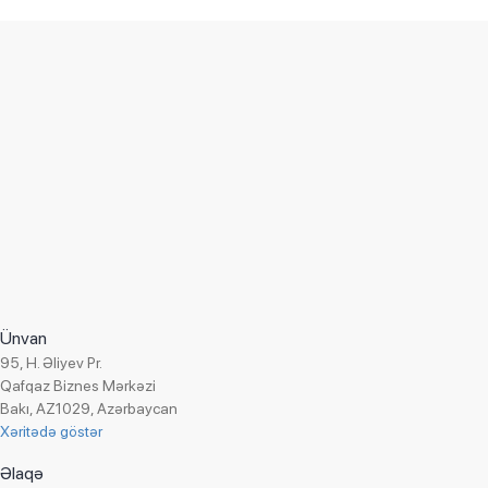
Layihənin spesifikasiyası
Müştəri:
« PashaPay »
Tətbiq olunmuş həll:
«1C:ERP Müəssisənin idarə edilməsi 8»
Versiya:
8.3, şəbəkə
Sahə:
Maliyyə xidmətləri
Ünvan
Tətbiq olunma tarixi:
Yanvar 2024
95, H. Əliyev Pr.
Layihə rəhbəri:
Osmanov Rəşid
Qafqaz Biznes Mərkəzi
Bakı, AZ1029, Azərbaycan
Xəritədə göstər
Əlaqə