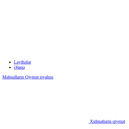
Layihələr
Əlaqə
Məhsulların Qiymət siyahısı
Xidmətlərin qiymət