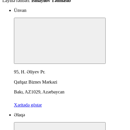
Layihə rəhbəri:
İsmayılov Təhmasib
Ünvan
95, H. Əliyev Pr.
Qafqaz Biznes Mərkəzi
Bakı, AZ1029, Azərbaycan
Xəritədə göstər
Əlaqə