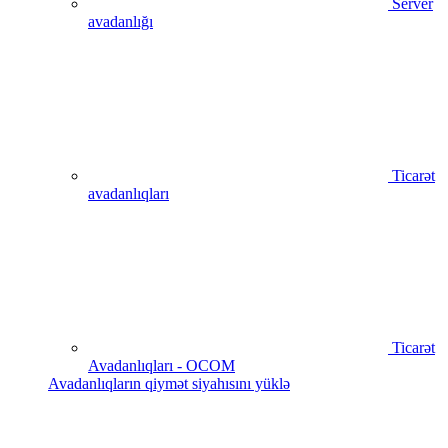
Server
avadanlığı
Ticarət
avadanlıqları
Ticarət
Avadanlıqları - OCOM
Avadanlıqların qiymət siyahısını yüklə