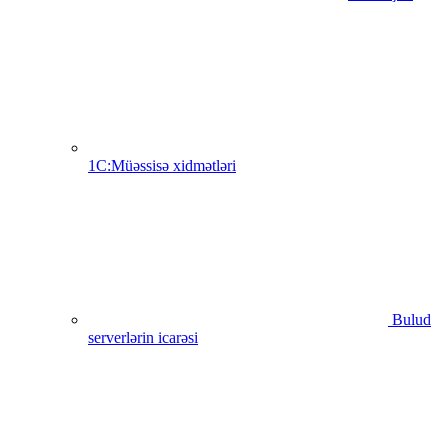
1C:Müəssisə xidmətləri
Bulud
serverlərin icarəsi