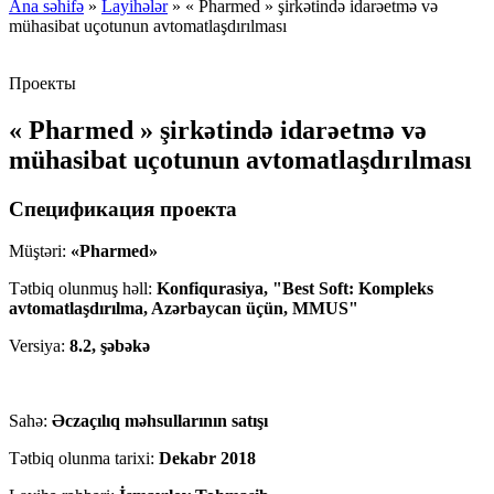
Ana səhifə
»
Layihələr
»
« Pharmed » şirkətində idarəetmə və
mühasibat uçotunun avtomatlaşdırılması
Проекты
« Pharmed » şirkətində idarəetmə və
mühasibat uçotunun avtomatlaşdırılması
Спецификация проекта
Müştəri:
«Pharmed»
Tətbiq olunmuş həll:
Konfiqurasiya, "Best Soft: Kompleks
avtomatlaşdırılma, Azərbaycan üçün, MMUS"
Versiya:
8.2, şəbəkə
Sahə:
Əczaçılıq məhsullarının satışı
Tətbiq olunma tarixi:
Dekabr 2018