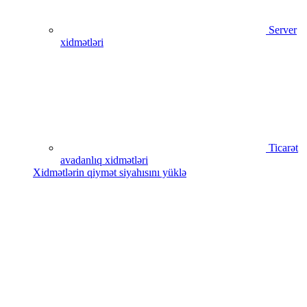
Server
xidmətləri
Ticarət
avadanlıq xidmətləri
Xidmətlərin qiymət siyahısını yüklə