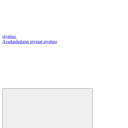
siyahısı
Avadanlıqların qiymət siyahısı