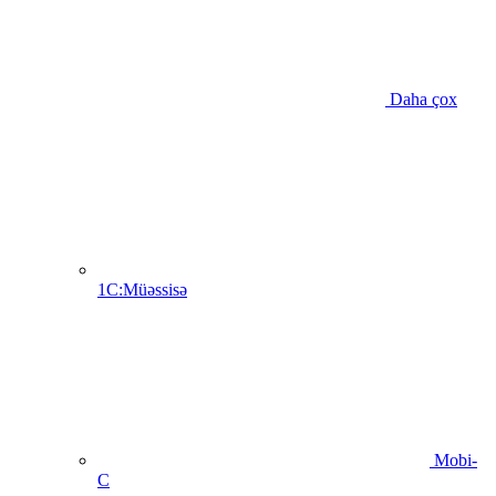
Daha çox
1C:Müəssisə
Mobi-
C