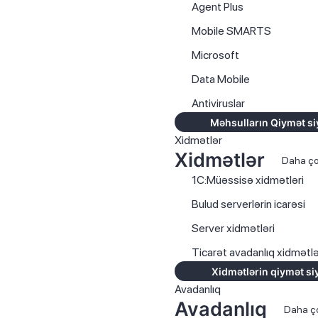
Agent Plus
Mobile SMARTS
Microsoft
Data Mobile
Antiviruslar
Məhsulların Qiymət si
Xidmətlər
Xidmətlər
Daha ç
1C:Müəssisə xidmətləri
Bulud serverlərin icarəsi
Server xidmətləri
Ticarət avadanlıq xidmətlə
Xidmətlərin qiymət si
Avadanlıq
Avadanlıq
Daha ç