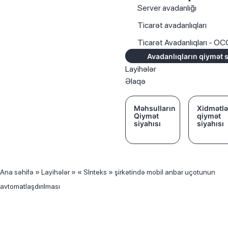
Server avadanlığı
Ticarət avadanlıqları
Ticarət Avadanlıqları - O
Avadanlıqların qiymət s
Layihələr
Əlaqə
Məhsulların
Xidmətlə
Qiymət
qiymət
siyahısı
siyahısı
Ana səhifə
»
Layihələr
»
« SInteks » şirkətində mobil anbar uçotunun
avtomatlaşdırılması