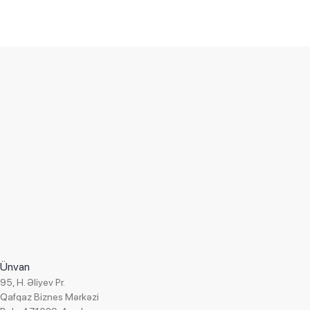
Layihənin spesifikasiyası
« SInteks »
Müştəri:
Mobile SMARTS: Anbar 15, Geniş
Tətbiq olunmuş həll:
versiya
1.1.2.162
Versiya:
Ticarət şirkəti
Sahə:
Ünvan
Dekabr 2021
Tətbiq olunma tarixi:
95, H. Əliyev Pr.
Cabbarov Murad
Layihə rəhbəri:
Qafqaz Biznes Mərkəzi