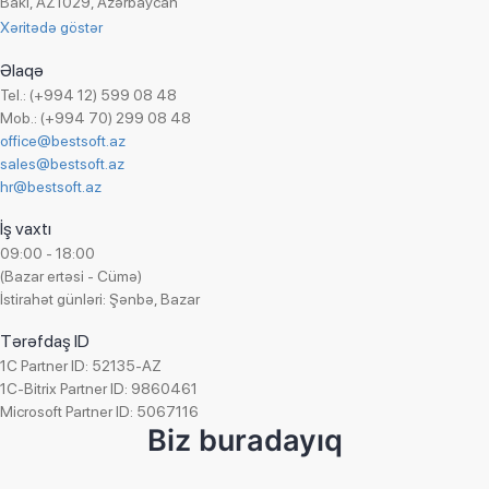
Bakı, AZ1029, Azərbaycan
Xəritədə göstər
Əlaqə
Tel.: (+994 12) 599 08 48
Mob.: (+994 70) 299 08 48
office@bestsoft.az
sales@bestsoft.az
hr@bestsoft.az
İş vaxtı
09:00 - 18:00
(Bazar ertəsi - Cümə)
İstirahət günləri: Şənbə, Bazar
Tərəfdaş ID
1C Partner ID: 52135-AZ
1C-Bitrix Partner ID: 9860461
Microsoft Partner ID: 5067116
Biz buradayıq