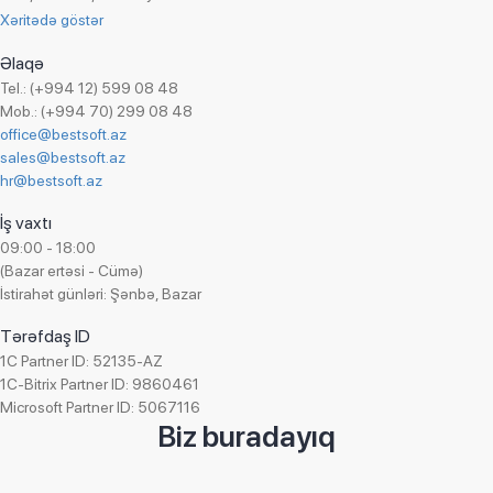
Xəritədə göstər
Əlaqə
Tel.: (+994 12) 599 08 48
Mob.: (+994 70) 299 08 48
office@bestsoft.az
sales@bestsoft.az
hr@bestsoft.az
İş vaxtı
09:00 - 18:00
(Bazar ertəsi - Cümə)
İstirahət günləri: Şənbə, Bazar
Tərəfdaş ID
1C Partner ID: 52135-AZ
1C-Bitrix Partner ID: 9860461
Microsoft Partner ID: 5067116
Biz buradayıq