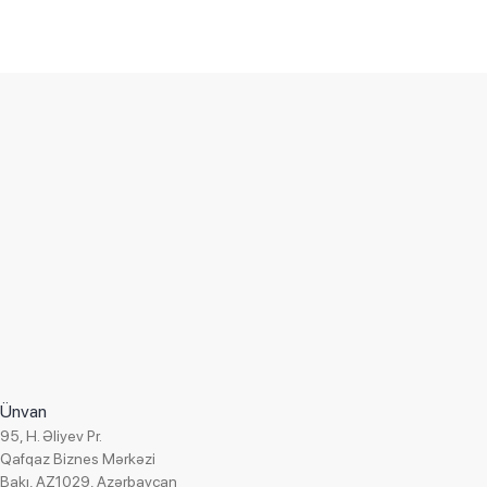
Layihə spesifikasiyası
Müştəri:
«A+A Security»
Tətbiq olunmuş həll:
Konfiqurasiya, "Best Soft: Mühasibat
uçotu, Azərbaycan üçün"
Versiya:
7.7, şəbəkə
Sahə:
Təhlükəsizlik sistemləri
Ünvan
Tətbiq olunma tarixi:
Oktyabr 2009
95, H. Əliyev Pr.
Layihə rəhbəri:
Akçurin Tahir
Qafqaz Biznes Mərkəzi
Bakı, AZ1029, Azərbaycan