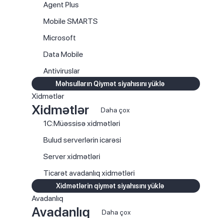
Agent Plus
Mobile SMARTS
Microsoft
Data Mobile
Antiviruslar
Məhsulların Qiymət siyahısını yüklə
Xidmətlər
Xidmətlər
Daha çox
1C:Müəssisə xidmətləri
Bulud serverlərin icarəsi
Server xidmətləri
Ticarət avadanlıq xidmətləri
Xidmətlərin qiymət siyahısını yüklə
Avadanlıq
Avadanlıq
Daha çox