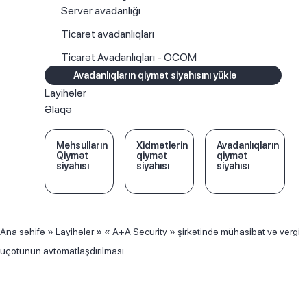
Server avadanlığı
Ticarət avadanlıqları
Ticarət Avadanlıqları - OCOM
Avadanlıqların qiymət siyahısını yüklə
Layihələr
Əlaqə
Məhsulların
Xidmətlərin
Avadanlıqların
Qiymət
qiymət
qiymət
siyahısı
siyahısı
siyahısı
Ana səhifə
»
Layihələr
»
« A+A Security » şirkətində mühasibat və vergi
uçotunun avtomatlaşdırılması