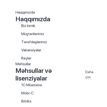
Haqqımızda
Haqqımızda
Biz kimik
Müştərilərimiz
Tərəfdaşlarımız
Vakansiyalar
Rəylər
Məhsullar
Məhsullar və
Daha
lisenziyalar
çox
1C:Müəssisə
Mobi-C
Bitriks