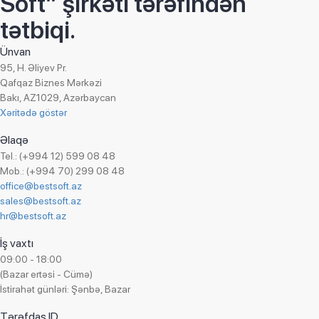
Soft” şirkəti tərəfindən
tətbiqi.
Ünvan
95, H. Əliyev Pr.
Qafqaz Biznes Mərkəzi
Bakı, AZ1029, Azərbaycan
Xəritədə göstər
Əlaqə
Tel.: (+994 12) 599 08 48
Mob.: (+994 70) 299 08 48
office@bestsoft.az
sales@bestsoft.az
hr@bestsoft.az
İş vaxtı
09:00 - 18:00
(Bazar ertəsi - Cümə)
İstirahət günləri: Şənbə, Bazar
Tərəfdaş ID