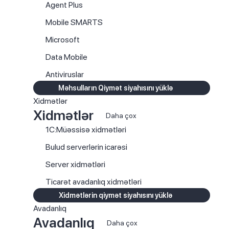
Agent Plus
Mobile SMARTS
Microsoft
Data Mobile
Antiviruslar
Məhsulların Qiymət siyahısını yüklə
Xidmətlər
Xidmətlər
Daha çox
1C:Müəssisə xidmətləri
Bulud serverlərin icarəsi
Server xidmətləri
Ticarət avadanlıq xidmətləri
Xidmətlərin qiymət siyahısını yüklə
Avadanlıq
Avadanlıq
Daha çox