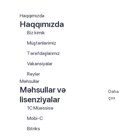
Haqqımızda
Haqqımızda
Biz kimik
Müştərilərimiz
Tərəfdaşlarımız
Vakansiyalar
Rəylər
Məhsullar
Məhsullar və
Daha
lisenziyalar
çox
1C:Müəssisə
Mobi-C
Bitriks