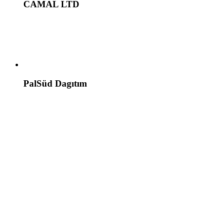
CAMAL LTD
PalSüd Dagıtım