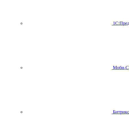
1С:Пред
Моби-С
Битрик