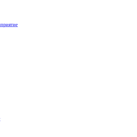
приятие
с