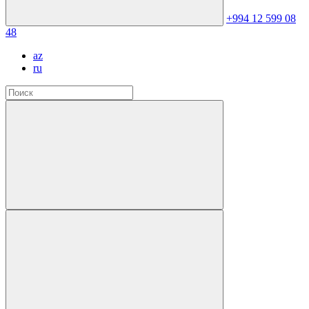
+994 12 599 08
48
az
ru