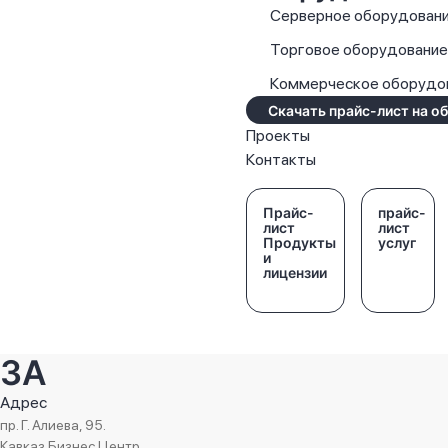
Серверное оборудован
Торговое оборудовани
Коммерческое оборудо
Скачать прайс-лист на о
Проекты
Контакты
Прайс-
прайс-
лист
лист
Продукты
услуг
и
лицензии
3A
Адрес
пр. Г. Алиева, 95.
Кавказ Бизнес Центр