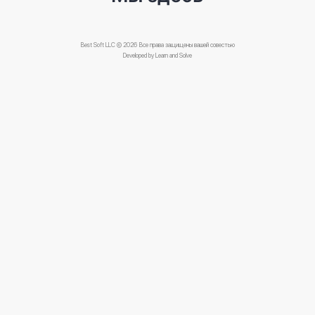
Best Soft LLC © 2026 Все права защищены вашей совестью
Developed by
Learn and Solve