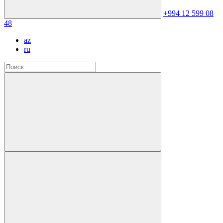
+994 12 599 08
48
az
ru