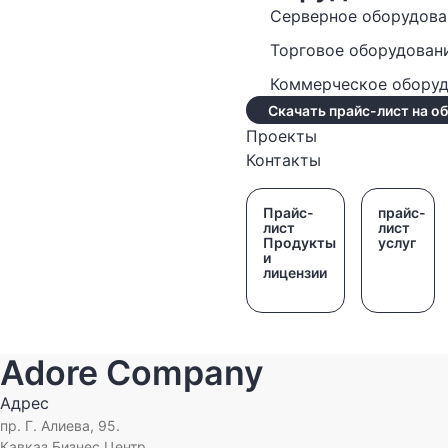
Серверное оборудова
Торговое оборудован
Коммерческое обору
Скачать прайс-лист на о
Проекты
Контакты
Прайс-
прайс-
лист
лист
Продукты
услуг
и
лицензии
Adore Company
Адрес
пр. Г. Алиева, 95.
Кавказ Бизнес Центр