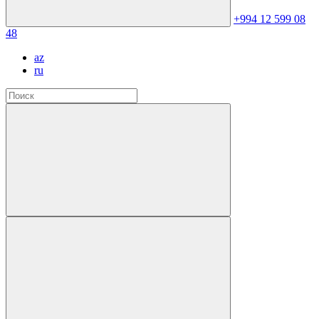
+994 12 599 08
48
az
ru