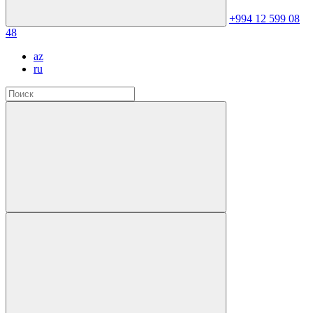
+994 12 599 08
48
az
ru