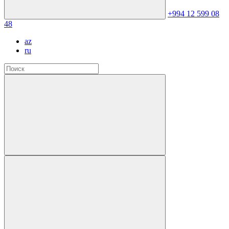
+994 12 599 08
48
az
ru