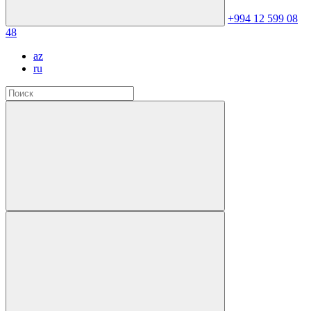
+994 12 599 08
48
az
ru