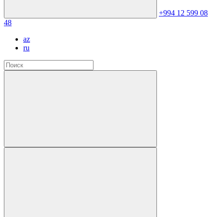
+994 12 599 08
48
az
ru