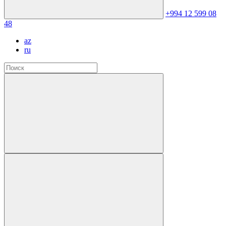
+994 12 599 08
48
az
ru