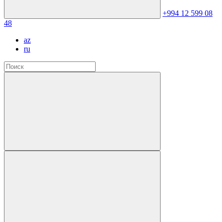
+994 12 599 08
48
az
ru