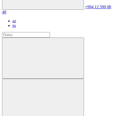
+994 12 599 08
48
az
ru