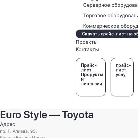
Серверное оборудова
Торговое оборудован
Коммерческое обору
Скачать прайс-лист на 
Проекты
Контакты
Прайс-
прайс-
лист
лист
Продукты
услуг
и
лицензии
Euro Style — Toyota
Адрес
пр. Г. Алиева, 95.
Кавказ Бизнес Центр