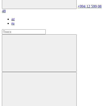
+994 12 599 08
48
az
ru