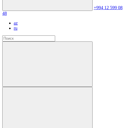
+994 12 599 08
48
az
ru