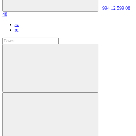
+994 12 599 08
48
az
ru