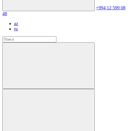
+994 12 599 08
48
az
ru