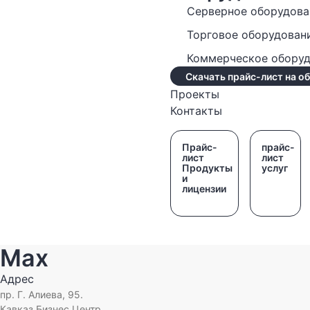
Серверное оборудова
Торговое оборудован
Коммерческое обору
Скачать прайс-лист на о
Проекты
Контакты
Прайс-
прайс-
лист
лист
Продукты
услуг
и
лицензии
Max
Адрес
пр. Г. Алиева, 95.
Кавказ Бизнес Центр