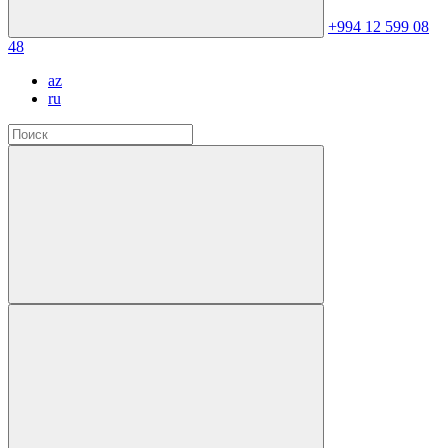
+994 12 599 08
48
az
ru