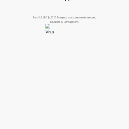
Best Soft LLC © 2026 Все права защищены вашей совестью
Developed by
Learn and Solve