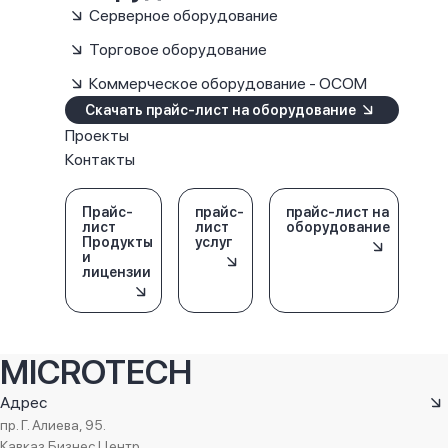
Серверное оборудование
Торговое оборудование
Коммерческое оборудование - OCOM
Скачать прайс-лист на оборудование
Проекты
Контакты
Прайс-
прайс-
прайс-лист на
лист
лист
оборудование
Продукты
услуг
и
лицензии
MICROTECH
Адрес
пр. Г. Алиева, 95.
Кавказ Бизнес Центр