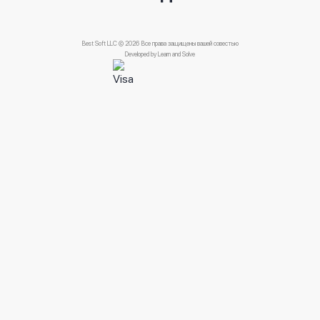
Best Soft LLC © 2026 Все права защищены вашей совестью
Developed by
Learn and Solve