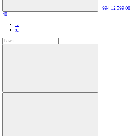
+994 12 599 08
48
az
ru