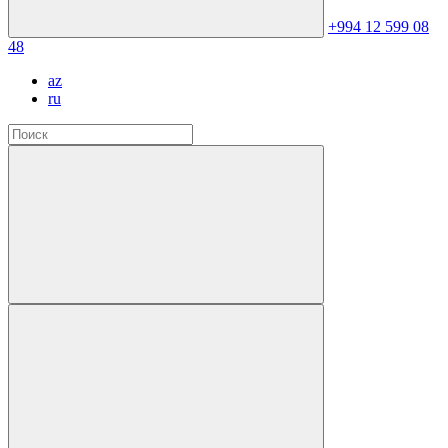
+994 12 599 08
48
az
ru