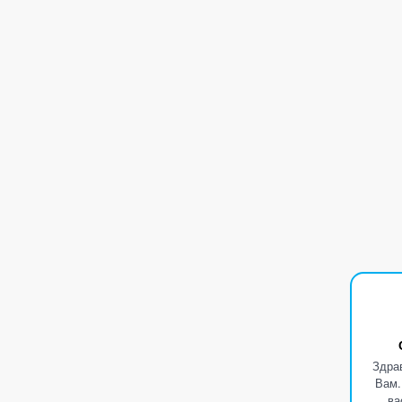
Здра
Вам.
ва