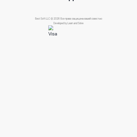
Best Soft LLC © 2026 Все права защищены вашей совестью
Developed by
Learn and Solve