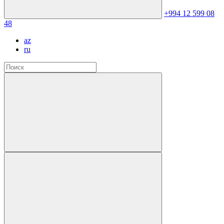
+994 12 599 08
48
az
ru